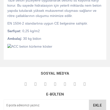
Taze beton yüzeylere uygulanarak betonu su kaybına karşı
korur. Bu sayede hidratasyon için yeterli miktarda nem beton
yapıda tutularak yüksek mukavemet oluşması sağlanır ve
rötre çatlaklarının oluşumu minimize edilir.
EN 1504-2 standartına uygun CE belgesine sahiptir.
Sarfiyat:
0,25 kg/m2
Ambalaj:
30 kg bidon
Bu ürünün fiyat bilgisi, resim, ürün açıklamalarında ve diğer
konularda yetersiz gördüğünüz noktaları öneri formunu
Bu ürüne ilk yorumu siz yapın!
kullanarak tarafımıza iletebilirsiniz.
SOSYAL MEDYA
Görüş ve önerileriniz için teşekkür ederiz.
Yorum Yaz
Ürün resmi kalitesiz, bozuk veya görüntülenemiyor.
E-BÜLTEN
Ürün açıklamasında eksik bilgiler bulunuyor.
Ürün bilgilerinde hatalar bulunuyor.
EKLE
Ürün fiyatı diğer sitelerden daha pahalı.