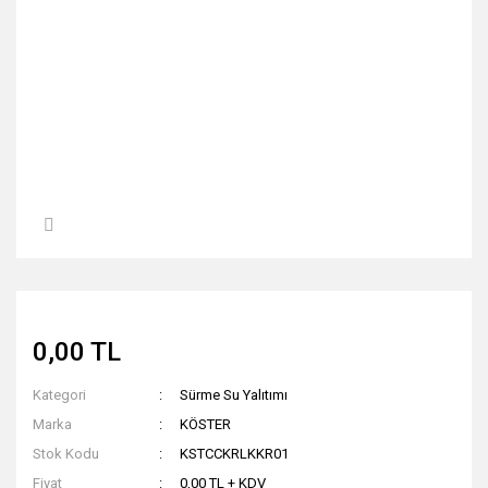
0,00 TL
Kategori
Sürme Su Yalıtımı
Marka
KÖSTER
Stok Kodu
KSTCCKRLKKR01
Fiyat
0,00 TL + KDV