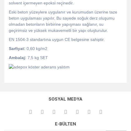
solvent içermeyen epoksi reçinedir.
Eski beton yüzeylere uygulanır ve kurumudan üzerine taze
beton uygulaması yapılır, Bu sayede soğuk derz oluşumu
olmadan betonların birbirine yapışması sağlanır, su
geçirimsiz ve yüksek mukavemetli bir yapı oluşturulur.
EN 1504-3 standartına uygun CE belgesine sahiptir.
Sarfiyat:
0,60 kg/m2
Ambalaj:
7,5 kg SET
Bu ürünün fiyat bilgisi, resim, ürün açıklamalarında ve diğer
konularda yetersiz gördüğünüz noktaları öneri formunu
Bu ürüne ilk yorumu siz yapın!
kullanarak tarafımıza iletebilirsiniz.
SOSYAL MEDYA
Görüş ve önerileriniz için teşekkür ederiz.
Yorum Yaz
Ürün resmi kalitesiz, bozuk veya görüntülenemiyor.
E-BÜLTEN
Ürün açıklamasında eksik bilgiler bulunuyor.