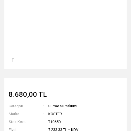
8.680,00 TL
Kategori
Sürme Su Yalıtımı
Marka
KÖSTER
Stok Kodu
T10650
Fiyat
7.233,33 TL + KDV