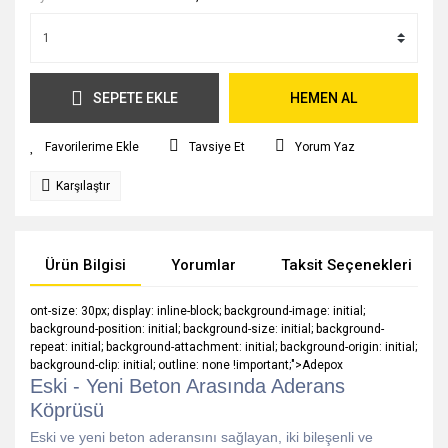
SEPETE EKLE
HEMEN AL
Tavsiye Et
Yorum Yaz
Karşılaştır
Ürün Bilgisi
Yorumlar
Taksit Seçenekleri
ont-size: 30px; display: inline-block; background-image: initial;
background-position: initial; background-size: initial; background-
repeat: initial; background-attachment: initial; background-origin: initial;
background-clip: initial; outline: none !important;">Adepox
Eski - Yeni Beton Arasında Aderans
Köprüsü
Eski ve yeni beton aderansını sağlayan, iki bileşenli ve