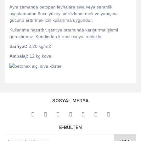
Aynı zamanda betopan levhalara sıva veya seramik
uygulamadan önce yüzeyi pürüzlendirmek ve yapışma
gücünü arttırmak için kullanıma uygundur.
Kullanıma hazırdır, şantiye ortamında karıştırma işlemi
gerektirmez. Kendinden kırmızı sinyal renklidir.
Sarfiyat:
0,20 kg/m2
Ambalaj:
12 kg kova
Bu ürünün fiyat bilgisi, resim, ürün açıklamalarında ve diğer
konularda yetersiz gördüğünüz noktaları öneri formunu
Bu ürüne ilk yorumu siz yapın!
kullanarak tarafımıza iletebilirsiniz.
SOSYAL MEDYA
Görüş ve önerileriniz için teşekkür ederiz.
Yorum Yaz
Ürün resmi kalitesiz, bozuk veya görüntülenemiyor.
E-BÜLTEN
Ürün açıklamasında eksik bilgiler bulunuyor.
Ürün bilgilerinde hatalar bulunuyor.