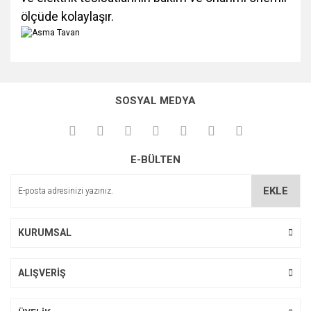
ölçüde kolaylaşır.
Bu ürünün fiyat bilgisi, resim, ürün açıklamalarında ve diğer
konularda yetersiz gördüğünüz noktaları öneri formunu
Bu ürüne ilk yorumu siz yapın!
kullanarak tarafımıza iletebilirsiniz.
SOSYAL MEDYA
Görüş ve önerileriniz için teşekkür ederiz.
Yorum Yaz
Ürün resmi kalitesiz, bozuk veya görüntülenemiyor.
E-BÜLTEN
Ürün açıklamasında eksik bilgiler bulunuyor.
Ürün bilgilerinde hatalar bulunuyor.
EKLE
Ürün fiyatı diğer sitelerden daha pahalı.
Bu ürüne benzer farklı alternatifler olmalı.
KURUMSAL
ALIŞVERİŞ