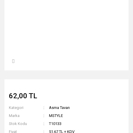
62,00 TL
Kategori
Asma Tavan
Marka
MSTYLE
Stok Kodu
T10133
Fiyat
51,67 TL + KDV