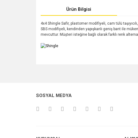
Ürün Bilgisi
4x4 Shingle Safir, plastomer modifiyeli, cam tülü taşıyıcıl
SBS modifiyeli, kendinden yapışkanlı geniş bant ile mükemme
mevcuttur. Müşteri isteğine bağlı olarak farklı renk alternatif
Bu ürünün fiyat bilgisi, resim, ürün açıklamalarında v
Görüş ve önerileriniz için teşekkür ederiz.
Ürün resmi kalitesiz, bozuk veya görüntülenemiyo
SOSYAL MEDYA
Ürün açıklamasında eksik bilgiler bulunuyor.
Ürün bilgilerinde hatalar bulunuyor.
Ürün fiyatı diğer sitelerden daha pahalı.
Bu ürüne benzer farklı alternatifler olmalı.