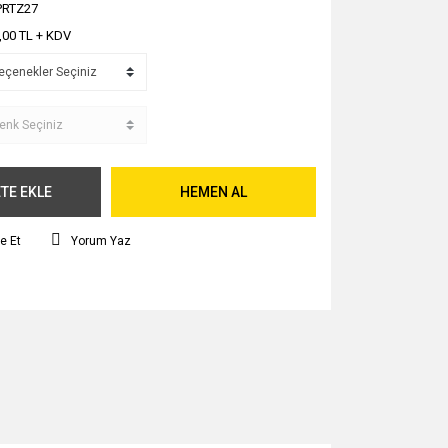
PRTZ27
,00 TL + KDV
TE EKLE
HEMEN AL
e Et
Yorum Yaz