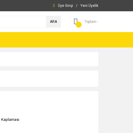
Üye Girişi
/
Yeni Üyelik
ARA
Toplam -
ı Kaplaması