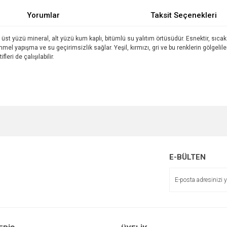
Yorumlar
Taksit Seçenekleri
ı, üst yüzü mineral, alt yüzü kum kaplı, bitümlü su yalıtım örtüsüdür. Esnektir, sıc
l yapışma ve su geçirimsizlik sağlar. Yeşil, kırmızı, gri ve bu renklerin gölgeliler
leri de çalışılabilir.
e diğer konularda yetersiz gördüğünüz noktaları öneri formunu kullanarak tarafımı
Bu ürüne ilk yorumu siz yapın!
r.
Yorum Yaz
E-BÜLTEN