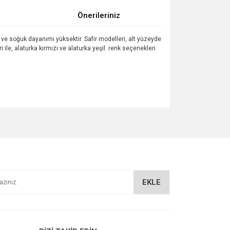
Önerileriniz
ak ve soğuk dayanımı yüksektir. Safir modelleri, alt yüzeyde
i ile, alaturka kırmızı ve alaturka yeşil renk seçenekleri
za iletebilirsiniz.
EKLE